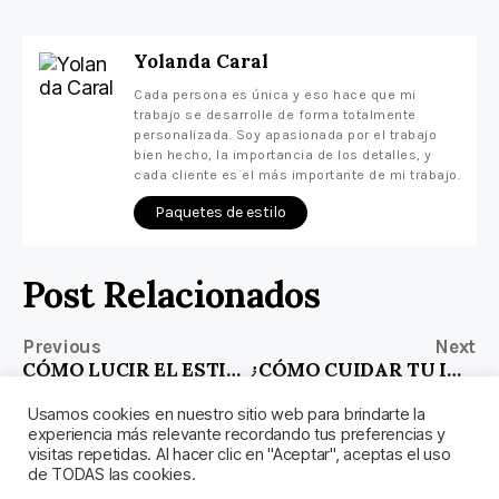
Yolanda Caral
Cada persona es única y eso hace que mi
trabajo se desarrolle de forma totalmente
personalizada. Soy apasionada por el trabajo
bien hecho, la importancia de los detalles, y
cada cliente es el más importante de mi trabajo.
Paquetes de estilo
Post Relacionados
Previous
Next
CÓMO LUCIR EL ESTILO OVERSIZE
¿CÓMO CUIDAR TU IMAGEN EN VERANO?
Usamos cookies en nuestro sitio web para brindarte la
experiencia más relevante recordando tus preferencias y
visitas repetidas. Al hacer clic en "Aceptar", aceptas el uso
de TODAS las cookies.
© 2026
Asesora de Imagen Personal |
Subir
↑